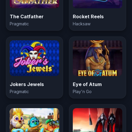
The Catfather
Rocket Reels
Pragmatic
Hacksaw
Jokers Jewels
Eye of Atum
Pragmatic
Play'n Go