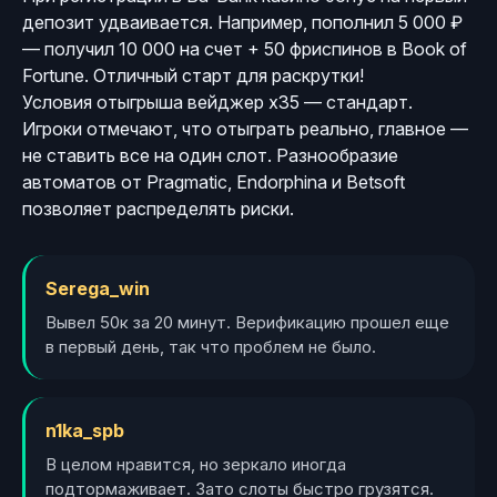
депозит удваивается. Например, пополнил 5 000 ₽
— получил 10 000 на счет + 50 фриспинов в Book of
Fortune. Отличный старт для раскрутки!
Условия отыгрыша вейджер x35 — стандарт.
Игроки отмечают, что отыграть реально, главное —
не ставить все на один слот. Разнообразие
автоматов от Pragmatic, Endorphina и Betsoft
позволяет распределять риски.
Serega_win
Вывел 50к за 20 минут. Верификацию прошел еще
в первый день, так что проблем не было.
n1ka_spb
В целом нравится, но зеркало иногда
подтормаживает. Зато слоты быстро грузятся.