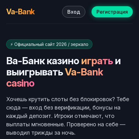
Va-Bank
Вход
Регистрация
⚡ Официальный сайт 2026 / зеркало
Ва-Банк казино
играть
и
выигрывать
Va-Bank
casino
Хочешь крутить слоты без блокировок? Тебе
сюда — вход без верификации, бонусы на
каждый депозит. Игроки отмечают, что
выплаты мгновенные. Проверено на себе —
выводил трижды за ночь.