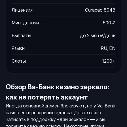
Лицензия
Curacao 8048
Мин. депозит
500 ₽
Выплаты
до 2 млн ₽/день
Языки
RU, EN
Слоты
1200+
Обзор Ва-Банк казино зеркало:
как не потерять аккаунт
Иногда основной домен блокируют, но у Va-Bank
casino есть резервные адреса. Достаточно
написать в поддержку «дай зеркало» — и вы
получите свежую ссылку. Некоторые игроки